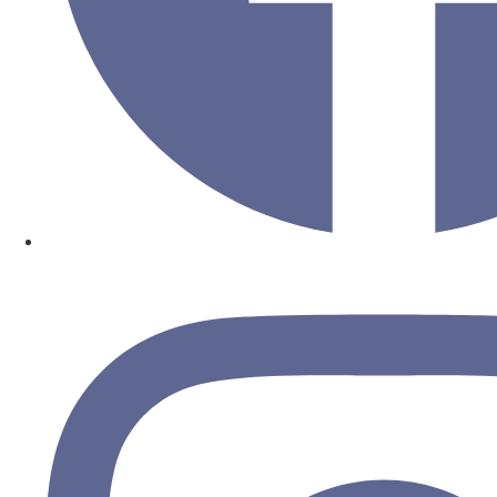
an Spenden gesammelt, getragen von einer stetig 
Die fünfte Ausgabe beginnt mit einem exklusiven A
2025
offiziell einläutet.
Unser Engagement: Ein Versprechen an Verona und s
Wir sind stolz darauf, bekannt zu geben, dass das 
Verona“
beigetreten ist.
Für uns ist dies eine ganz natürliche Entscheidung:
und die Schönheit unserer Stadt. Unsere Teilnahme
einzigartigen Kulturerbes zu leisten und eine Insti
emotionale Höhepunkte, Arbeitsplätze und weltweite
Mit diesem Engagement möchten wir die Verbindun