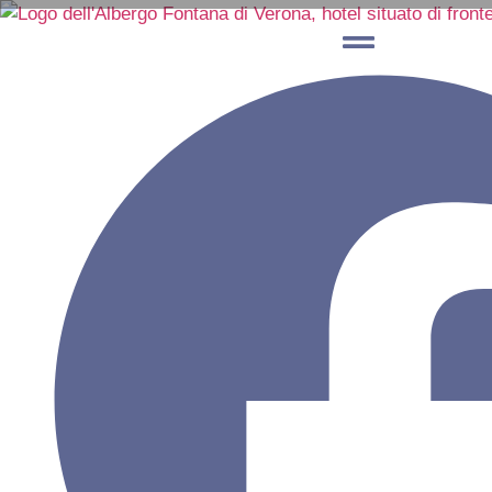
PRERNOTA ORA
67
5 DEZEMBER 2025
„67 Colonne per l’Arena di Verona“
ist das im Jahr 
Jahr 1117 durch ein Erdbeben zerstörte Außenmauer
ein historisches Fehlen in eine kollektive Geste 
in einer großen, symbolischen Umarmung um das 
Im Laufe der Jahre hat sich das Projekt zu einem i
Erwartungen übertroffen: Allein in den ersten Mon