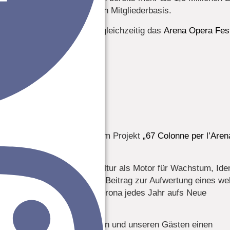
wachsenden und engagierten Mitgliederbasis.
bend für Unternehmer, der gleichzeitig das
Arena Opera Fest
eine kulturelle Identität.
Albergo Fontana offiziell dem Projekt
„67 Colonne per l’Aren
 Wir glauben fest an die Kultur als Motor für Wachstum, Iden
 bedeutet, einen konkreten Beitrag zur Aufwertung eines wel
tution zu unterstützen, die Verona jedes Jahr aufs Neue
s Prestige bringt.
g zu unserer Region stärken und unseren Gästen einen