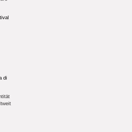
ival
a di
tität
tweit