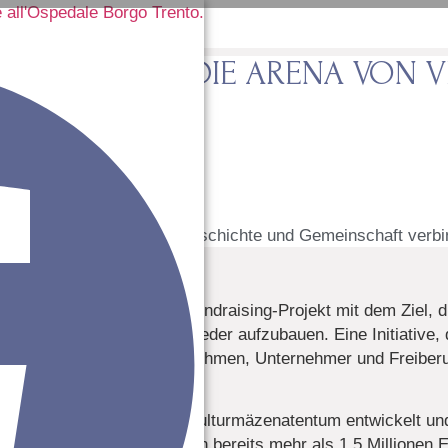
 SÄULEN FÜR DIE ARENA VON 
… ein Projekt, das Geschichte und Gemeinschaft verbi
2021 ins Leben gerufene Fundraising-Projekt mit dem Ziel, d
 der Arena symbolisch wieder aufzubauen. Eine Initiative, 
verwandelt, indem sie Unternehmen, Unternehmer und Freiberu
Denkmal vereint.
nternationalen Vorbild für Kulturmäzenatentum entwickelt und
aten des Jahres 2025 wurden bereits mehr als 1,5 Millionen 