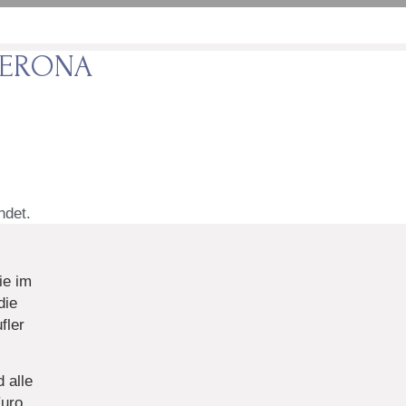
VERONA
ndet.
ie im
die
fler
 alle
Euro