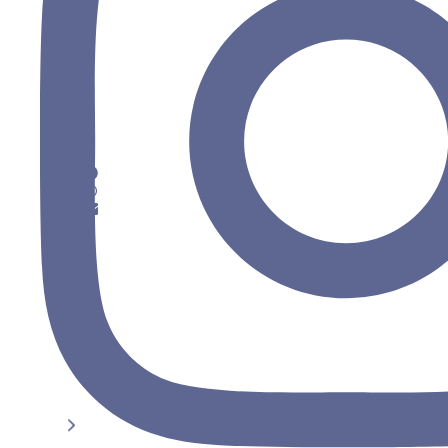
Aufenthalt bieten, der weit über reine Gastfreundsc
Leben der Stadt sein.
TEILEN
Facebook
WhatsApp
Email
ZURÜCK
WEITER