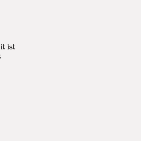
t ist
t