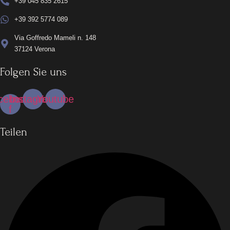
+39 045 835 2615
+39 392 5774 089
Via Goffredo Mameli n. 148
37124 Verona
Folgen Sie uns
cebook-
Instagram
Youtube
f
Teilen