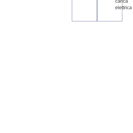
carica
elettrica