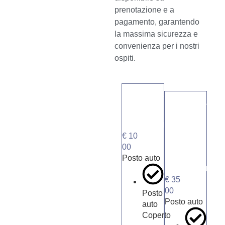
prenotazione e a
pagamento, garantendo
la massima sicurezza e
convenienza per i nostri
ospiti.
Parcheggio
Parcheggio
+
TARIFFA
Ricarica
GIORNALIERA
€
10
Elettrica
00
Posto auto
TARIFFA
GIORNALIERA
€
35
00
Posto
Posto auto
auto
Coperto