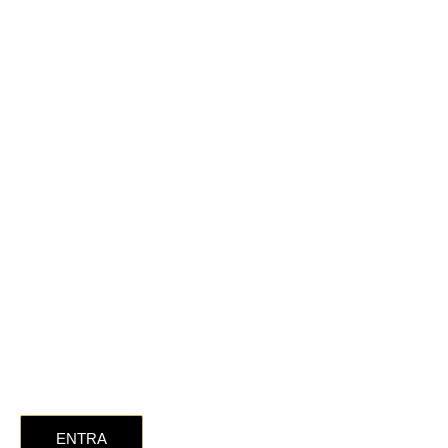
Scegli la stanza che
fa per te
al prezzo più
conveniente
ENTRA